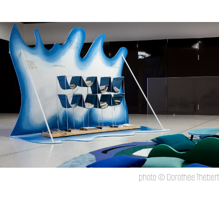
photo © Dorothée Thébert